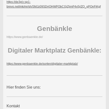
https://de3pt.r.sp1-
brevo.net/mk/mr/sh/SMJz09SDriOHWPObCGjZjimP4v5j/ZQ_gPOnFiKgf
Genbänkle
https://www.genbaenkle.de/
Digitaler Marktplatz Genbänkle:
https://www.genbaenkle.de/sorten/digitaler-marktplatz/
Hier finden Sie uns:
Kontakt