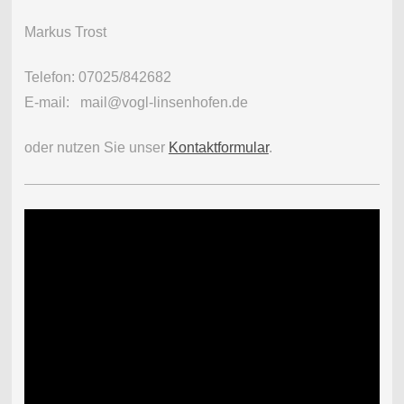
Markus Trost
Telefon: 07025/842682
E-mail: mail@vogl-linsenhofen.de
oder nutzen Sie unser
Kontaktformular
.