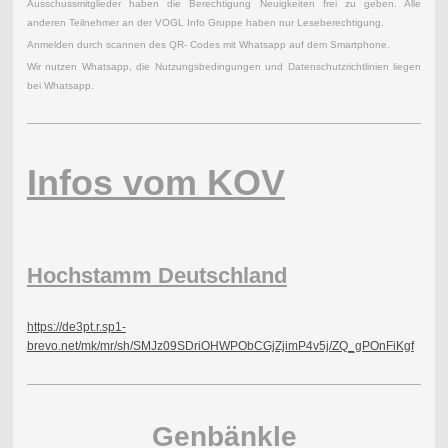
Ausschussmitglieder haben die Berechtigung Neuigkeiten frei zu geben. Alle
anderen Teilnehmer an der VOGL Info Gruppe haben nur Leseberechtigung.
Anmelden durch scannen des QR- Codes mit Whatsapp auf dem Smartphone.
Wir nutzen Whatsapp, die Nutzungsbedingungen und Datenschutzrichtlinien liegen
bei Whatsapp.
Infos vom KOV
Hochstamm Deutschland
https://de3pt.r.sp1-
brevo.net/mk/mr/sh/SMJz09SDriOHWPObCGjZjimP4v5j/ZQ_gPOnFiKgf
Genbänkle