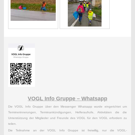
VOGL Info Gruppe – Whatsapp
Die VOGL Info Gruppe über den Messenger Whatsapp wurde eingerichtet um
Terminerinnerungen, Terminankündigungen, Helferaufrufe, Aktivitäten die die
Unterstützung der Mitglieder und Freunde des VOGL für den VOGL erfordern zu
teilen.
Die Teilnahme an der VOGL Info Gruppe ist freiwillig, nur die VOGL-