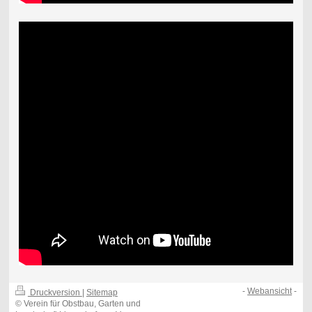
-
Webansicht
-
Druckversion
|
Sitemap
© Verein für Obstbau, Garten und