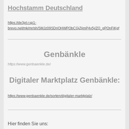
Hochstamm Deutschland
https://de3pt.r.sp1-
brevo.net/mk/mr/sh/SMJz09SDriOHWPObCGjZjimP4v5j/ZQ_gPOnFiKgf
Genbänkle
https://www.genbaenkle.de/
Digitaler Marktplatz Genbänkle:
https://www.genbaenkle.de/sorten/digitaler-marktplatz/
Hier finden Sie uns: