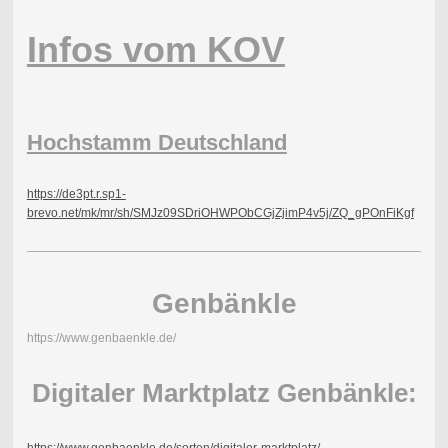
Infos vom KOV
Hochstamm Deutschland
https://de3pt.r.sp1-
brevo.net/mk/mr/sh/SMJz09SDriOHWPObCGjZjimP4v5j/ZQ_gPOnFiKgf
Genbänkle
https://www.genbaenkle.de/
Digitaler Marktplatz Genbänkle:
https://www.genbaenkle.de/sorten/digitaler-marktplatz/