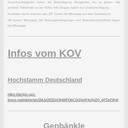
Ausschussmitglieder haben die Berechtigung Neuigkeiten frei zu geben. Alle
anderen Teilnehmer an der VOGL Info Gruppe haben nur Leseberechtigung.
Anmelden durch scannen des QR- Codes mit Whatsapp auf dem Smartphone.
Wir nutzen Whatsapp, die Nutzungsbedingungen und Datenschutzrichtlinien liegen
bei Whatsapp.
Infos vom KOV
Hochstamm Deutschland
https://de3pt.r.sp1-
brevo.net/mk/mr/sh/SMJz09SDriOHWPObCGjZjimP4v5j/ZQ_gPOnFiKgf
Genbänkle