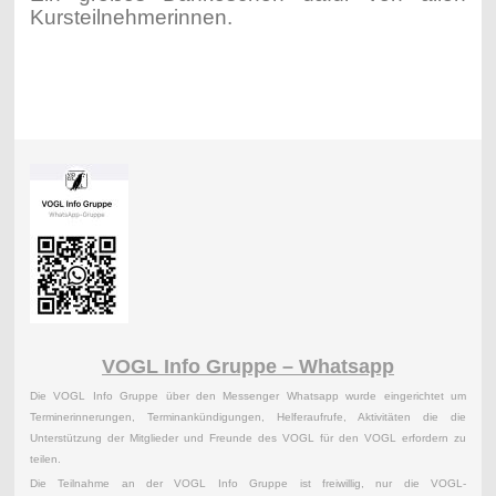
Kursteilnehmerinnen.
VOGL Info Gruppe – Whatsapp
Die VOGL Info Gruppe über den Messenger Whatsapp wurde eingerichtet um
Terminerinnerungen, Terminankündigungen, Helferaufrufe, Aktivitäten die die
Unterstützung der Mitglieder und Freunde des VOGL für den VOGL erfordern zu
teilen.
Die Teilnahme an der VOGL Info Gruppe ist freiwillig, nur die VOGL-