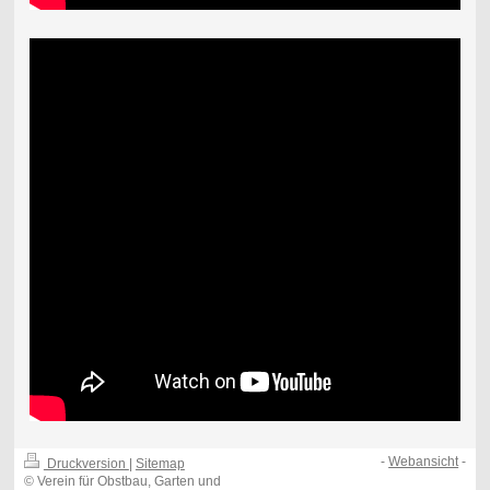
-
Webansicht
-
Druckversion
|
Sitemap
© Verein für Obstbau, Garten und