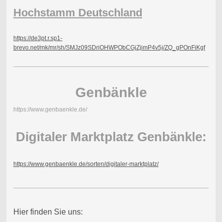
Hochstamm Deutschland
https://de3pt.r.sp1-
brevo.net/mk/mr/sh/SMJz09SDriOHWPObCGjZjimP4v5j/ZQ_gPOnFiKgf
Genbänkle
https://www.genbaenkle.de/
Digitaler Marktplatz Genbänkle:
https://www.genbaenkle.de/sorten/digitaler-marktplatz/
Hier finden Sie uns: