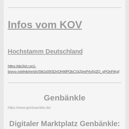
Infos vom KOV
Hochstamm Deutschland
https://de3pt.r.sp1-
brevo.net/mk/mr/sh/SMJz09SDriOHWPObCGjZjimP4v5j/ZQ_gPOnFiKgf
Genbänkle
https://www.genbaenkle.de/
Digitaler Marktplatz Genbänkle: