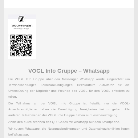
VOGL Info Gruppe – Whatsapp
Die VOGL Info Gruppe über den Messenger Whatsapp wurde eingerichtet um
Terminerinnerungen, Terminankündigungen, Helferaufrufe, Aktivitäten die die
Unterstützung der Mitglieder und Freunde des VOGL für den VOGL erfordern zu
teilen.
Die Teilnahme an der VOGL Info Gruppe ist freiwillig, nur die VOGL-
Ausschussmitglieder haben die Berechtigung Neuigkeiten frei zu geben. Alle
anderen Teilnehmer an der VOGL Info Gruppe haben nur Leseberechtigung.
Anmelden durch scannen des QR- Codes mit Whatsapp auf dem Smartphone.
Wir nutzen Whatsapp, die Nutzungsbedingungen und Datenschutzrichtlinien liegen
bei Whatsapp.