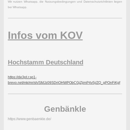
Wir nutzen Whatsapp, die Nutzungsbedingungen und Datenschutzrichtlinien liegen
bei Whatsapp.
Infos vom KOV
Hochstamm Deutschland
https://de3pt.r.sp1-
brevo.net/mk/mr/sh/SMJz09SDriOHWPObCGjZjimP4v5j/ZQ_gPOnFiKgf
Genbänkle
https://www.genbaenkle.de/