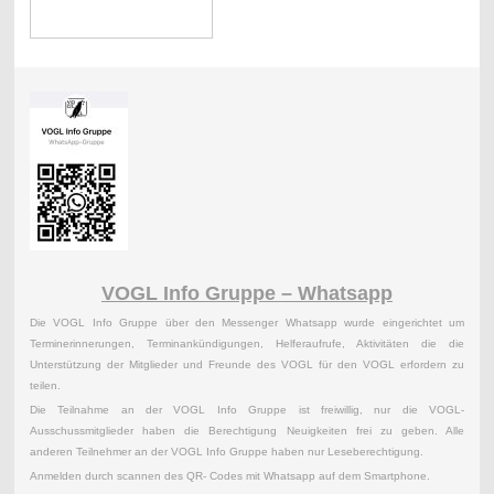
VOGL Info Gruppe – Whatsapp
Die VOGL Info Gruppe über den Messenger Whatsapp wurde eingerichtet um
Terminerinnerungen, Terminankündigungen, Helferaufrufe, Aktivitäten die die
Unterstützung der Mitglieder und Freunde des VOGL für den VOGL erfordern zu
teilen.
Die Teilnahme an der VOGL Info Gruppe ist freiwillig, nur die VOGL-
Ausschussmitglieder haben die Berechtigung Neuigkeiten frei zu geben. Alle
anderen Teilnehmer an der VOGL Info Gruppe haben nur Leseberechtigung.
Anmelden durch scannen des QR- Codes mit Whatsapp auf dem Smartphone.