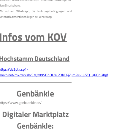
dem Smartphone.
Wir nutzen Whatsapp, die Nutzungsbedingungen und
Datenschutzrichtlinien liegen bei Whatsapp.
Infos vom KOV
Hochstamm Deutschland
https://de3pt.r.sp1-
brevo.net/mk/mr/sh/SMJz09SDriOHWPObCGjZjimP4v5j/ZQ_gPOnFiKgf
Genbänkle
https://www.genbaenkle.de/
Digitaler Marktplatz
Genbänkle: