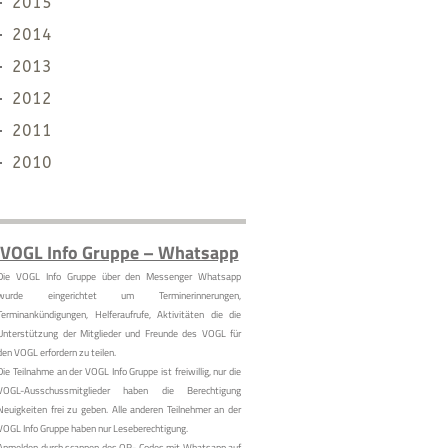
2015
2014
2013
2012
2011
2010
VOGL Info Gruppe – Whatsapp
Die VOGL Info Gruppe über den Messenger Whatsapp
wurde eingerichtet um Terminerinnerungen,
Terminankündigungen, Helferaufrufe, Aktivitäten die die
Unterstützung der Mitglieder und Freunde des VOGL für
den VOGL erfordern zu teilen.
Die Teilnahme an der VOGL Info Gruppe ist freiwillig, nur die
VOGL-Ausschussmitglieder haben die Berechtigung
Neuigkeiten frei zu geben. Alle anderen Teilnehmer an der
VOGL Info Gruppe haben nur Leseberechtigung.
Anmelden durch scannen des QR- Codes mit Whatsapp auf