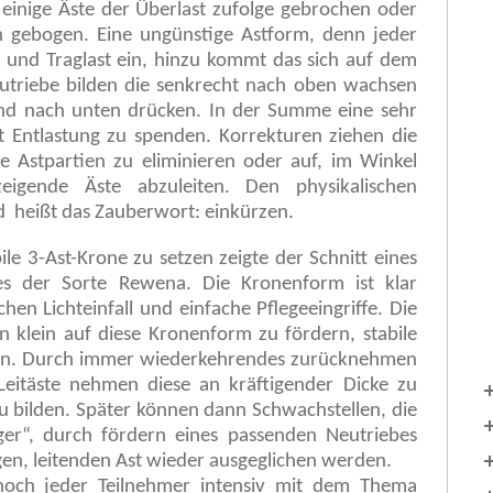
 einige Äste der Überlast zufolge gebrochen oder
n gebogen. Eine ungünstige Astform, denn jeder
t und Traglast ein, hinzu kommt das sich auf dem
utriebe bilden die senkrecht nach oben wachsen
end nach unten drücken. In der Summe eine sehr
lt Entlastung zu spenden. Korrekturen ziehen die
e Astpartien zu eliminieren oder auf, im Winkel
gende Äste abzuleiten. Den physikalischen
 heißt das Zauberwort: einkürzen.
bile 3-Ast-Krone zu setzen zeigte der Schnitt eines
es der Sorte Rewena. Die Kronenform ist klar
chen Lichteinfall und einfache Pflegeeingriffe. Die
n klein auf diese Kronenform zu fördern, stabile
ehen. Durch immer wiederkehrendes zurücknehmen
eitäste nehmen diese an kräftigender Dicke zu
zu bilden. Später können dann Schwachstellen, die
er“, durch fördern eines passenden Neutriebes
gen, leitenden Ast wieder ausgeglichen werden.
 noch jeder Teilnehmer intensiv mit dem Thema